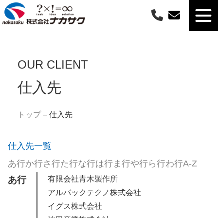
OUR CLIENT
仕入先
トップ
–
仕入先
仕入先一覧
あ行
か行
さ行
た行
な行
は行
ま行
や行
ら行
わ行
A-Z
あ行
有限会社青木製作所
アルバックテクノ株式会社
イグス株式会社