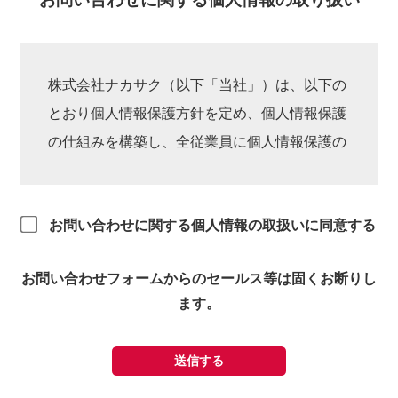
株式会社ナカサク（以下「当社」）は、以下の
とおり個人情報保護方針を定め、個人情報保護
の仕組みを構築し、全従業員に個人情報保護の
重要性の認識と取組みを徹底させることによ
り、個人情報の保護を推進致します。

お問い合わせに関する個人情報の取扱いに同意する
個人情報の管理

お問い合わせフォームからのセールス等は固くお断りし
当社は、お客様の個人情報を正確かつ最新の状
ます。
態に保ち、個人情報への不正アクセス・紛失・
破損・改ざん・漏洩などを防止するため、セキ
送信する
ュリティシステムの維持・管理体制の整備・社
員教育の徹底等の必要な措置を講じ、安全対策