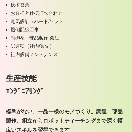
技術営業
お客様と仕様打ち合わせ
電気設計（ハード/ソフト）
機側配線工事
制御盤、部品製作/発注
試運転（社内/客先）
社内設備メンテナンス
生産技能
ｴﾝｼﾞﾆｱﾘﾝｸﾞ
標準がない、一品一様のモノづくり。
調達、部品
製作、組立からロボットティーチングまで深く
幅
広いスキルを習得できます