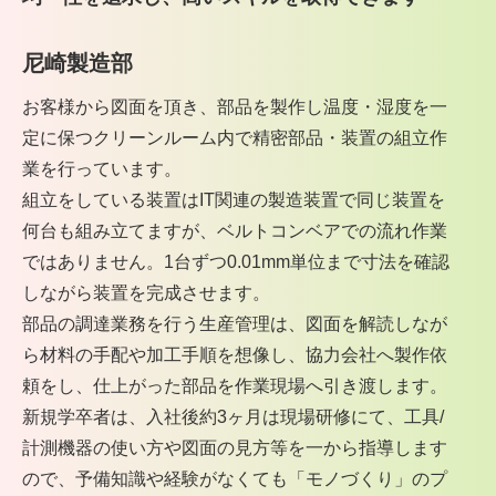
尼崎製造部
お客様から図面を頂き、部品を製作し温度・湿度を一
定に保つクリーンルーム内で精密部品・装置の組立作
業を行っています。
組立をしている装置はIT関連の製造装置で同じ装置を
何台も組み立てますが、ベルトコンベアでの流れ作業
ではありません。1台ずつ0.01mm単位まで寸法を確認
しながら装置を完成させます。
部品の調達業務を行う生産管理は、図面を解読しなが
ら材料の手配や加工手順を想像し、協力会社へ製作依
頼をし、仕上がった部品を作業現場へ引き渡します。
新規学卒者は、入社後約3ヶ月は現場研修にて、工具/
計測機器の使い方や図面の見方等を一から指導します
ので、予備知識や経験がなくても「モノづくり」のプ