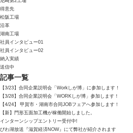
尼崎第2工場
得意先
松阪工場
沿革
湖南工場
社員インタビュー01
社員インタビュー02
納入実績
送信中
記事一覧
【3/23】合同企業説明会「Workしが博」に参加します！
【3/28】合同企業説明会「WORKしが博」参加します！
【4/24】 甲賀市・湖南市合同JOBフェアへ参加します！
【新】門形五面加工機が稼働開始しました。
インターンシップエントリー受付中!
びわ湖放送『滋賀経済NOW』にて弊社が紹介されます